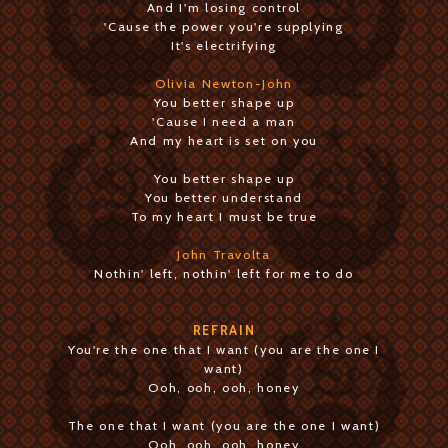
And I'm losing control
'Cause the power you're supplying
It's electrifying
Olivia Newton-John
You better shape up
'Cause I need a man
And my heart is set on you
You better shape up
You better understand
To my heart I must be true
John Travolta
Nothin' left, nothin' left for me to do
REFRAIN
You're the one that I want (you are the one I
want)
Ooh, ooh, ooh, honey
The one that I want (you are the one I want)
Ooh, ooh, ooh, honey