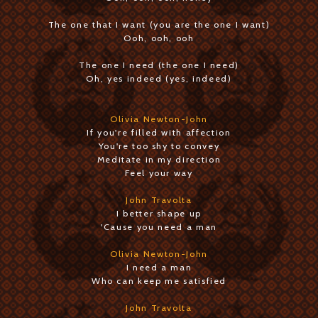
The one that I want (you are the one I want)
Ooh, ooh, ooh
The one I need (the one I need)
Oh, yes indeed (yes, indeed)
Olivia Newton-John
If you're filled with affection
You're too shy to convey
Meditate in my direction
Feel your way
John Travolta
I better shape up
'Cause you need a man
Olivia Newton-John
I need a man
Who can keep me satisfied
John Travolta