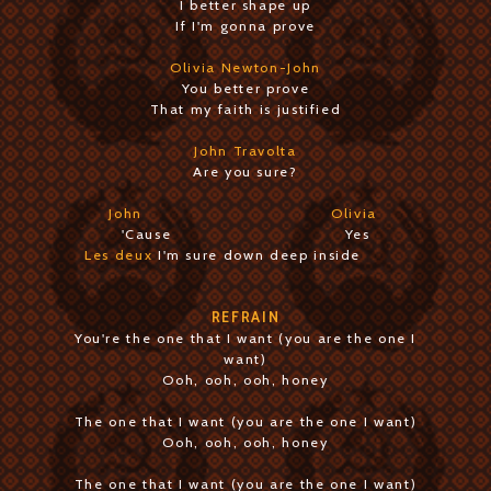
I better shape up
If I'm gonna prove
Olivia Newton-John
You better prove
That my faith is justified
John Travolta
Are you sure?
John Olivia
'Cause Yes
Les deux
I'm sure down deep inside
REFRAIN
You're the one that I want (you are the one I
want)
Ooh, ooh, ooh, honey
The one that I want (you are the one I want)
Ooh, ooh, ooh, honey
The one that I want (you are the one I want)