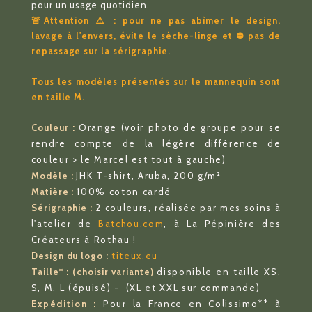
pour un usage quotidien.
🚨Attention ⚠️ : pour ne pas abîmer le design,
lavage à l'envers, évite le sèche-linge et ⛔️ pas de
repassage sur la sérigraphie.
Tous les modèles présentés sur le mannequin sont
en taille M.
Couleur :
Orange (voir photo de groupe pour se
rendre compte de la légère différence de
couleur > le Marcel est tout à gauche)
Modèle :
JHK T-shirt, Aruba, 200 g/m²
Matière :
100% coton cardé
Sérigraphie :
2 couleurs, réalisée par mes soins à
l'atelier de
Batchou.com
, à La Pépinière des
Créateurs à Rothau !
Design du logo :
titeux.eu
Taille* : (choisir variante)
disponible en taille XS,
S, M, L (épuisé) - (XL et XXL sur commande)
Expédition :
Pour la France en Colissimo** à