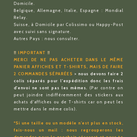
Domicile.
Belgique, Allemagne, Italie, Espagne : Mondial
Relay.
Suisse, à Domicile par Colissimo ou Happy-Post
avec suivi sans signature.
Autres Pays : nous consulter.
‼️
IMPORTANT
‼️
MERCI DE NE PAS ACHETER DANS LE MÊME
PANIER AFFICHES ET T-SHIRTS, MAIS DE FAIRE
2 COMMANDES SÉPARÉES
> nous devons faire 2
colis séparés pour l'expédition donc les frais
d'envoi ne sont pas les mêmes.
(Par contre on
peut joindre indifféremment des stickers aux
achats d'affiches ou de T-shirts car on peut les
mettre dans le même colis).
*Si une taille ou un modèle n'est plus en stock,
fais-nous un mail : nous regrouperons les
demandes pour le prochain réassort et nous te